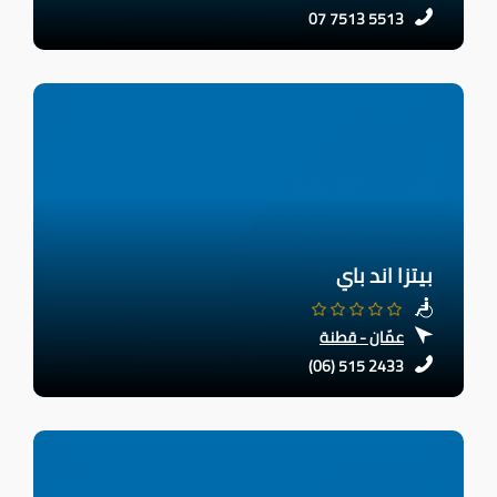
07 7513 5513
بيتزا اند باي
عمّان - قطنة
(06) 515 2433