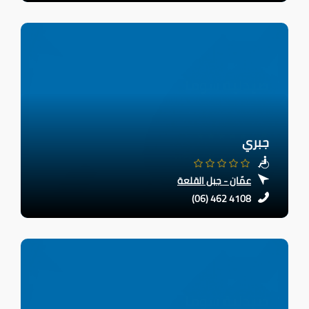
جبري
عمّان - جبل القلعة
(06) 462 4108