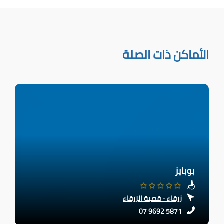
الأماكن ذات الصلة
بوبايز
زرقاء - قصبة الزرقاء
07 9692 5871