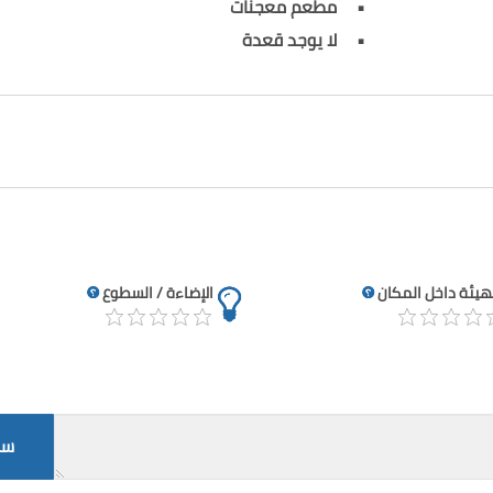
مطعم معجنات
لا يوجد قعدة
تهيئة داخل المكان
الإضاءة / السطوع
سج