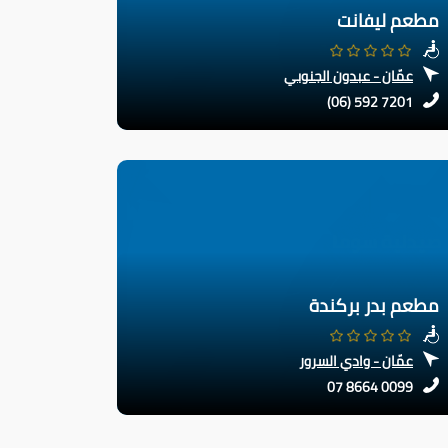
مطعم ليفانت
عمّان - عبدون الجنوبي
(06) 592 7201
مطعم بدر بركندة
عمّان - وادي السرور
07 8664 0099