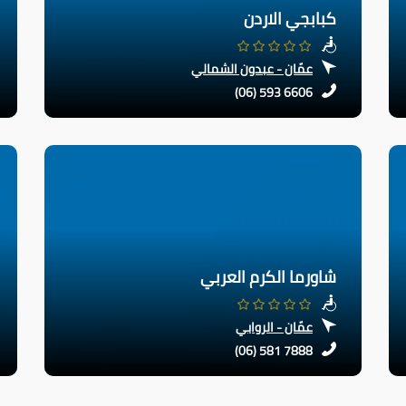
كبابجي الاردن
عمّان - عبدون الشمالي
(06) 593 6606
شاورما الكرم العربي
عمّان - الروابي
(06) 581 7888