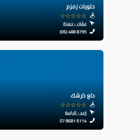
حلويات زمزم
عمّان - حمزة
(06) 488 8795
دلع كرشك
إربد - الرابية
07 8681 6114