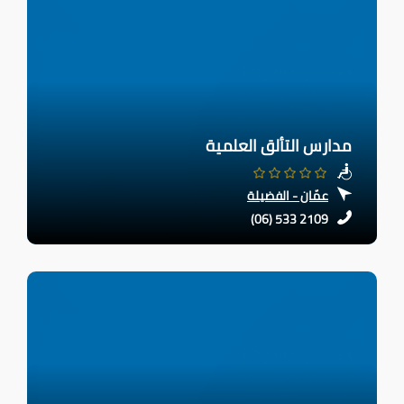
مدارس التألق العلمية
عمّان - الفضيلة
(06) 533 2109