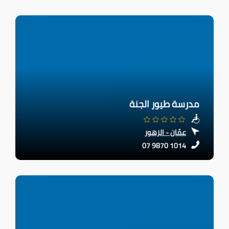
مدرسة طيور الجنة
عمّان - الزهور
07 9870 1014