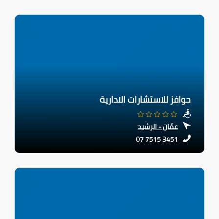
حوافز للاستشارات الادارية
عمّان - الرشيد
07 7515 3451