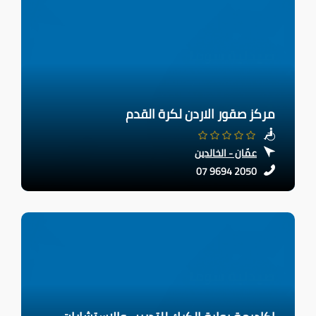
مركز صقور الاردن لكرة القدم
عمّان - الخالدين
07 9694 2050