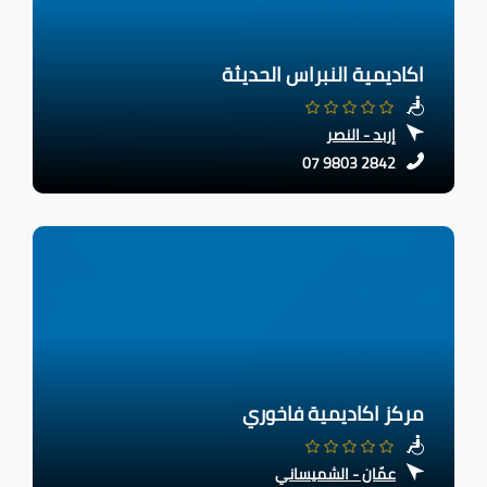
اكاديمية النبراس الحديثة
إربد - النصر
07 9803 2842
مركز اكاديمية فاخوري
عمّان - الشميساني