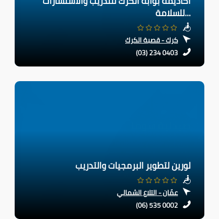
اكاديمة بوابة الكرك للتدريب والاستشارات
للسلامة...
كرك - قصبة الكرك
(03) 234 0403
لورين لتطوير البرمجيات والتدريب
عمّان - التلاع الشمالي
(06) 535 0002