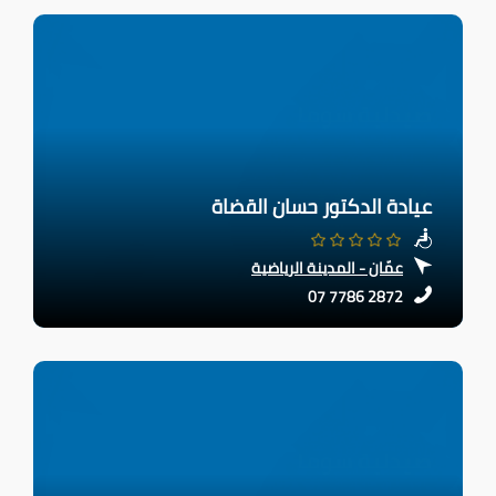
عيادة الدكتور حسان القضاة
عمّان - المدينة الرياضية
07 7786 2872