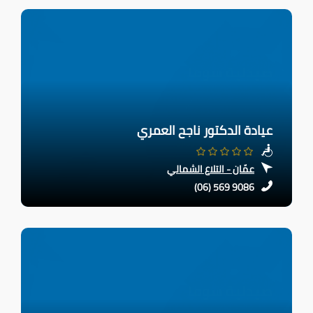
عيادة الدكتور ناجح العمري
عمّان - التلاع الشمالي
(06) 569 9086