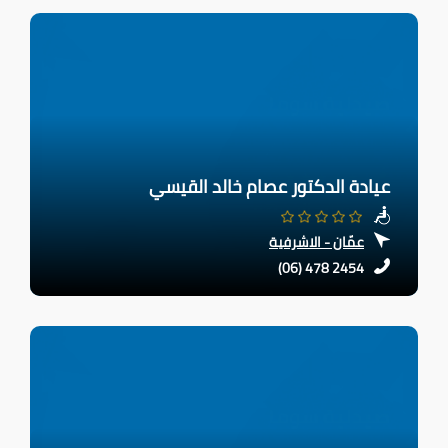
عيادة الدكتور عصام خالد القيسي
عمّان - الاشرفية
(06) 478 2454