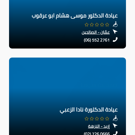
عيادة الدكتور موسى هشام ابو عرقوب
عمّان - الصالحين
(06) 552 2761
عيادة الدكتورة نادا الزعبي
إربد - النزهة
(02) 726 0666