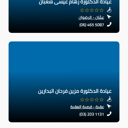
عيادة الدكتورة رهام عيسى شعبان
عمّان - الرضوان
(06) 465 5087
عيادة الدكتورة مزين فرحان البدارين
عقبة - قصبة العقبة
(03) 203 1131