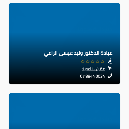
عيادة الدكتور وليد عيسى الراعي
عمّان - ناعور1
07 8844 0034