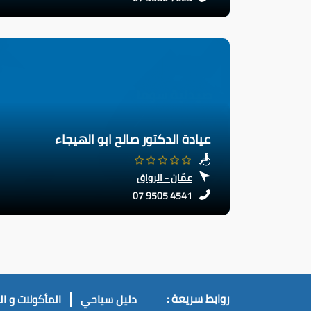
عيادة الدكتور صالح ابو الهيجاء
عمّان - الرواق
07 9505 4541
روابط سريعة :
دليل سياحي
المأكولات و ا