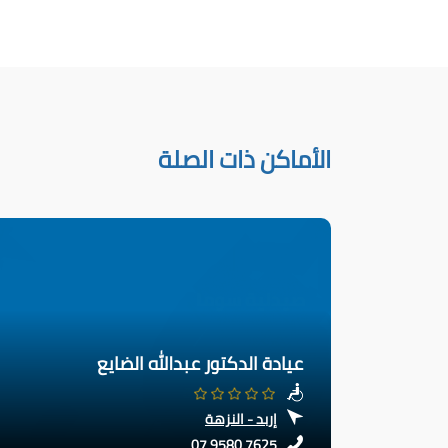
الأماكن ذات الصلة
عيادة الدكتور عبدالله الضايع
إربد - النزهة
07 9580 7625