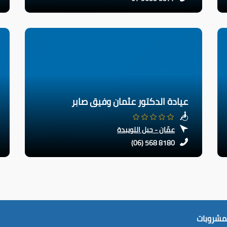
عيادة الدكتور عثمان وفيق صابر
عمّان - جبل اللويبدة
(06) 568 8180
لمشروبات