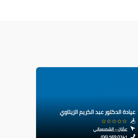
عيادة الدكتور عبد الكريم الزيتاوي
عمّان - الشميساني
(06) 569 0741