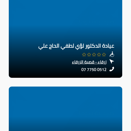
عيادة الدكتور لؤي لطفي الحاج علي
زرقاء - قصبة الزرقاء
07 7750 0512