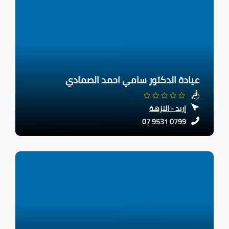
عيادة الدكتور سامي احمد الصمادي
إربد - النزهة
07 9531 0799