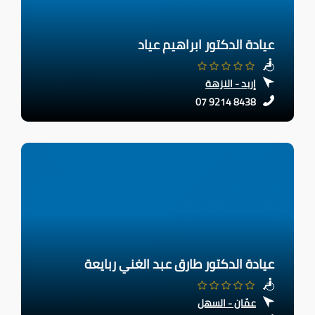
عيادة الدكتور ابراهيم عياد
إربد - النزهة
07 9214 8438
عيادة الدكتور طارق عبد الغني ربايعة
عمّان - السهل