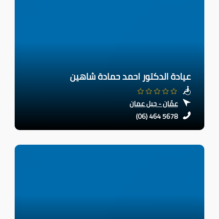
عيادة الدكتور احمد حمادة شاهين
عمّان - جبل عمان
(06) 464 5678