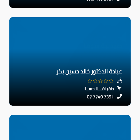
عيادة الدكتور خالد حسين بكر
طفيلة - الـحســا
07 7740 7391