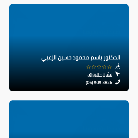
الدكتور باسم محمود حسين الزعبي
عمّان - الرواق
(06) 505 3826