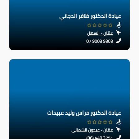
عيادة الدكتور ظافر الدجاني
عمّان - السهل
07 9003 9303
عيادة الدكتور فراس وليد عبيدات
عمّان - عبدون الشمالي
(06) 440 3751