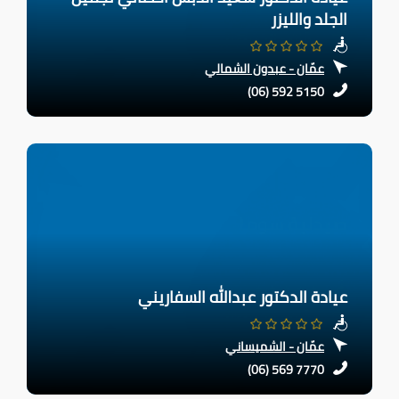
الجلد والليزر
عمّان - عبدون الشمالي
(06) 592 5150
عيادة الدكتور عبدالله السفاريني
عمّان - الشميساني
(06) 569 7770