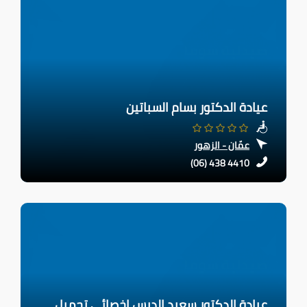
عيادة الدكتور بسام السباتين
عمّان - الزهور
(06) 438 4410
عيادة الدكتور سعيد الدبس اخصائي تجميل