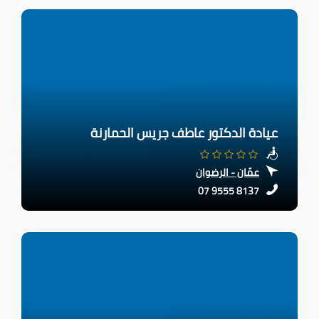
عيادة الدكتور عاطف جريس الحمارنة
عمّان - الرضوان
07 9555 8137