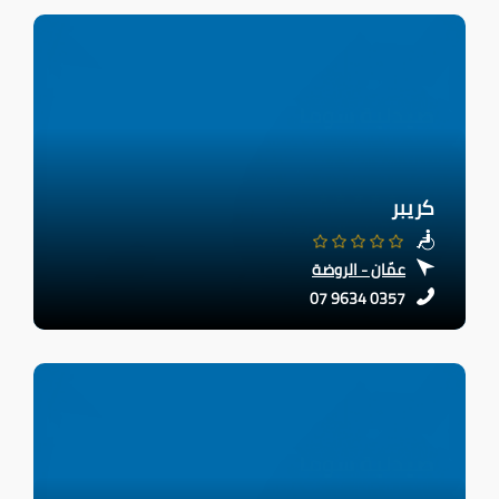
كريبر
عمّان - الروضة
07 9634 0357