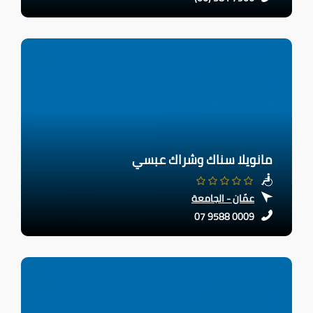
مانويلا سناك وشراك عبسي
عمّان - الجامعة
07 9588 0009