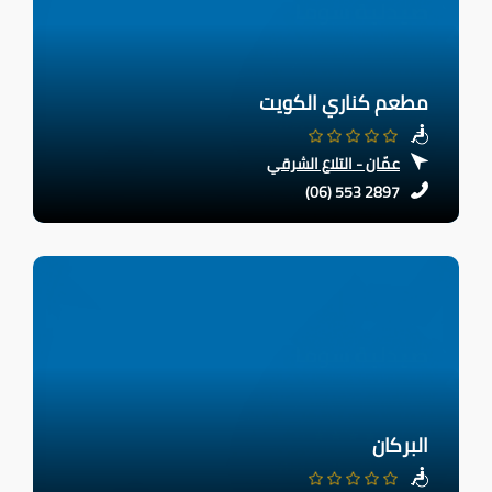
مطعم كناري الكويت
عمّان - التلاع الشرقي
(06) 553 2897
البركان