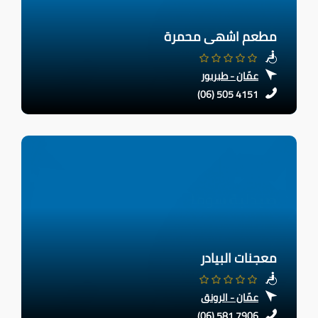
مطعم اشهى محمرة
عمّان - طبربور
(06) 505 4151
معجنات البيادر
عمّان - الرونق
(06) 581 7906