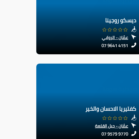
ديسكو روجينا
عمّان - الروابي
07 9641 4151
كفتيريا الاحسان والخير
عمّان - جبل القلعة
07 9579 9770