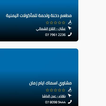
مطعم دخنة ولحمة للمأكولات اليمنية
عمّان - التلاع الشمالي
07 7961 2236
مشاوي اسماك ايام زمان
بلقاء - عين الباشا
07 8098 9444