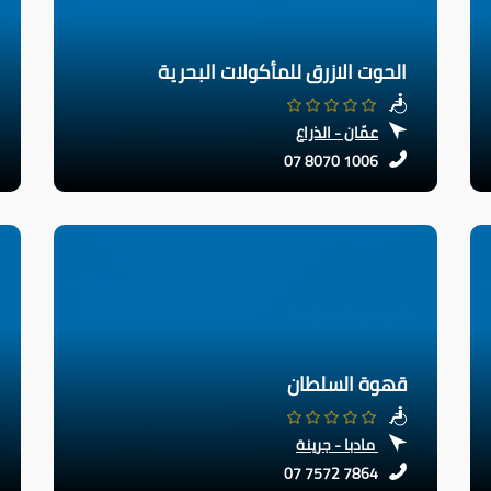
الحوت الازرق للمأكولات البحرية
عمّان - الذراع
07 8070 1006
قهوة السلطان
مادبا - جرينة
07 7572 7864