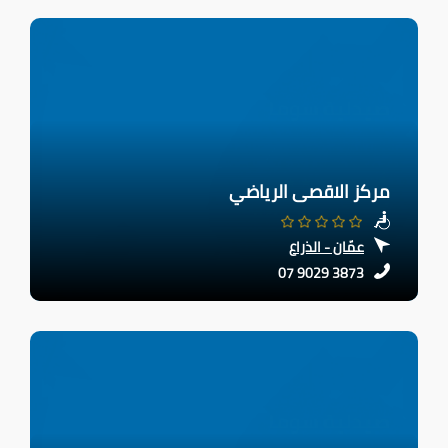
مركز الاقصى الرياضي
عمّان - الذراع
07 9029 3873