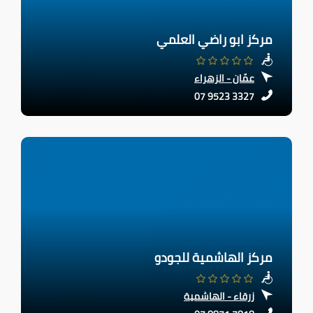
مركز ابو راضي العلمي
عمّان - الزهراء
07 9523 3327
مركز الهاشمية للجودو
زرقاء - الهاشمية