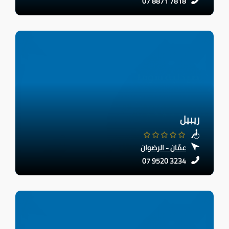
07 8871 7818
ريبيل
عمّان - الرضوان
07 9520 3234