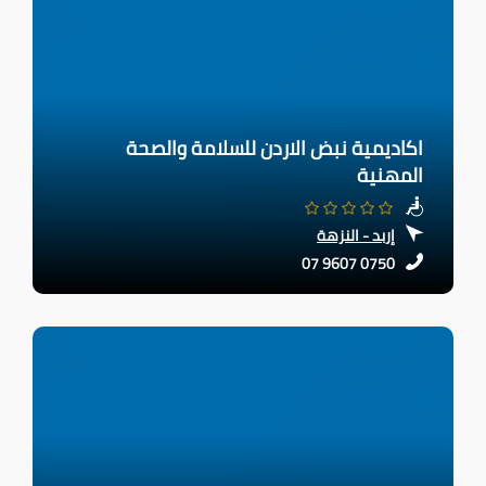
اكاديمية نبض الاردن للسلامة والصحة
المهنية
إربد - النزهة
07 9607 0750