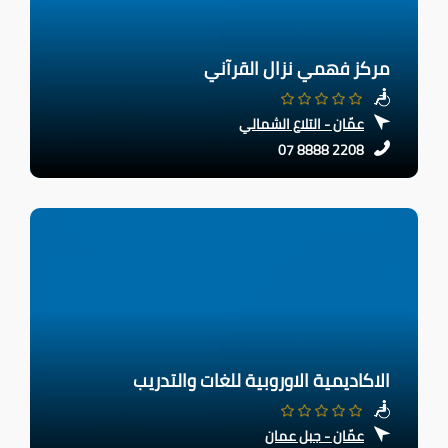
مركز فهمي نزال القرآني
عمّان - التلاع الشمالي
07 8888 2208
الاكاديمية الاوروبية للغات والتدريب
عمّان - جبل عمان