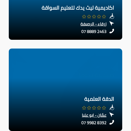
اكاديمية ليث يدك لتعليم السواقة
زرقاء - الرصيفة
07 8889 2463
الدقة العلمية
عمّان - ابو عليا
07 9982 8392