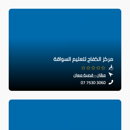
مركز الكفاح لتعليم السواقة
معّان - قصبة معان
07 7530 3060