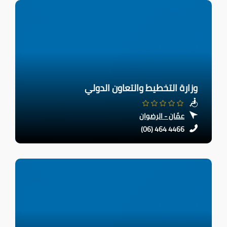
وزارة التخطيط والتعاون الدولي
عمّان - الرضوان
(06) 464 4466