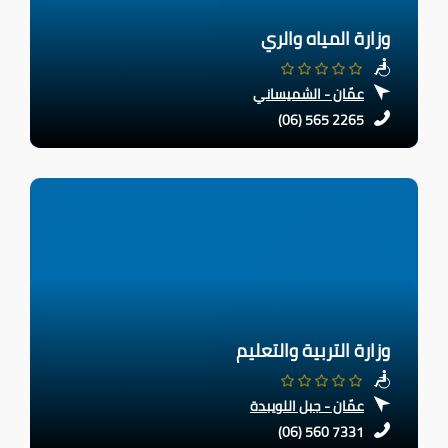
وزارة المياه والري
عمّان - الشميساني
(06) 565 2265
وزارة التربية والتعليم
عمّان - جبل اللويبدة
(06) 560 7331