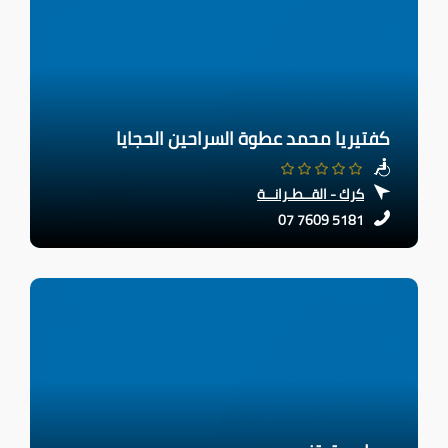
كفتيريا محمد عطوة السراحين الحجايا
كرك - القــطـرانــة
07 7609 5181