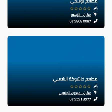
مطعم توتنجي
عمّان - الزهور
07 9808 0087
مطعم خاشوكة الشعبي
عمّان - عبدون الجنوبي
07 9591 3977