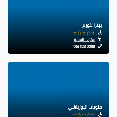
بيتزا كورنر
عمّان - الامانة
(06) 523 0055
حلويات اليوزباشي