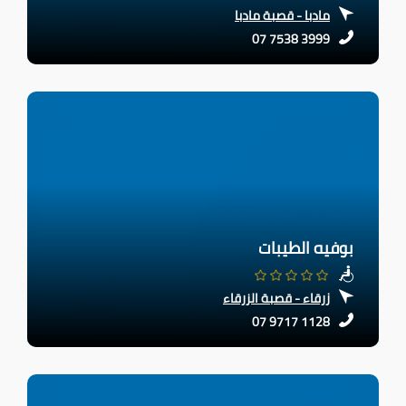
مادبا - قصبة مادبا
07 7538 3999
بوفيه الطيبات
زرقاء - قصبة الزرقاء
07 9717 1128