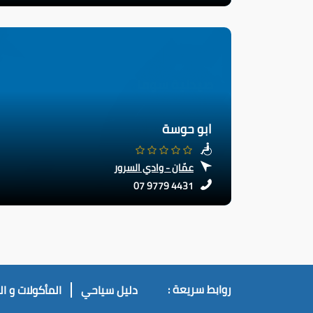
ابو حوسة
عمّان - وادي السرور
07 9779 4431
روابط سريعة :
دليل سياحي
المأكولات و ا