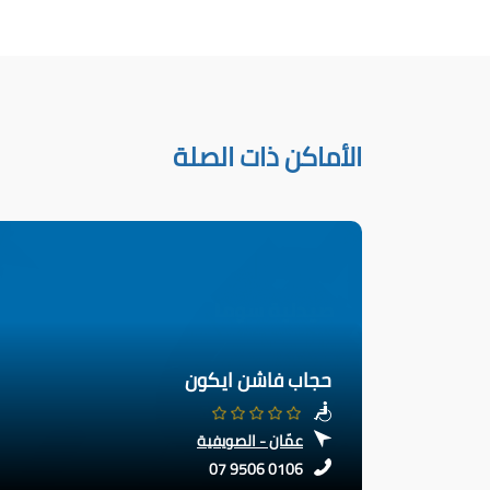
الأماكن ذات الصلة
حجاب فاشن ايكون
عمّان - الصويفية
07 9506 0106