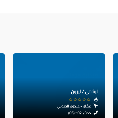
ايشتي / ايزون
عمّان - عبدون الجنوبي
(06) 592 7355