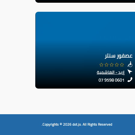
عصفور سنتر
إربد - الهاشمية
07 9598 0601
Copyrights © 2026
dot.jo.
All Rights Reserved.