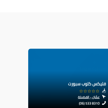
فليكس كلوب سبورت
عمّان - الفضيلة
(06) 533 8310