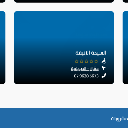
السيدة الانيقة
عمّان - الصويفية
07 9628 5673
لمشروبات