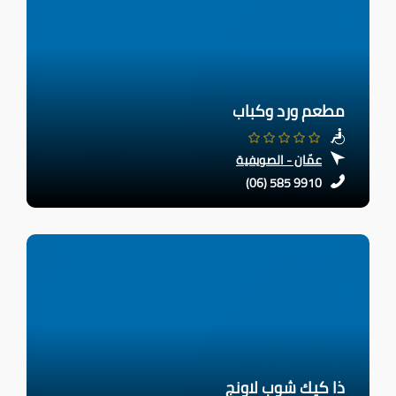
مطعم ورد وكباب
عمّان - الصويفية
(06) 585 9910
ذا كيك شوب لاونج