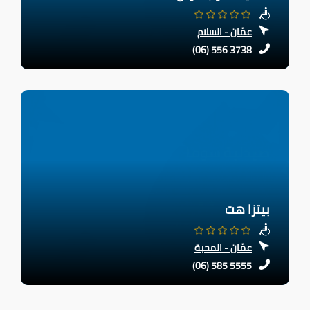
عمّان - السلام
(06) 556 3738
بيتزا هت
عمّان - المحبة
(06) 585 5555