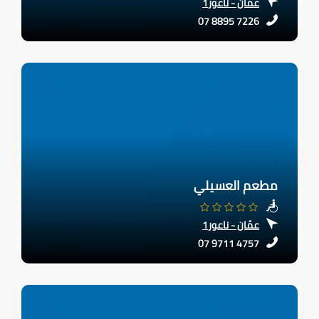
عمّان - ناعور1
07 8895 7226
مطعم العسيلي
عمّان - ناعور1
07 9711 4757