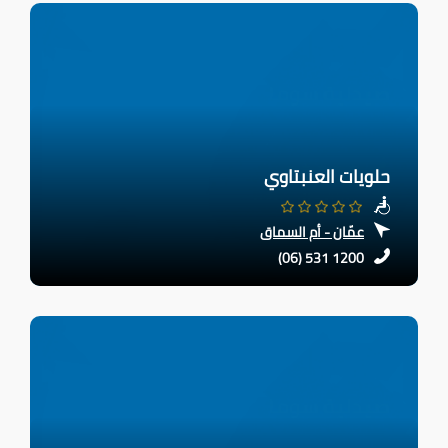
حلويات العنبتاوي
عمّان - أم السماق
(06) 531 1200