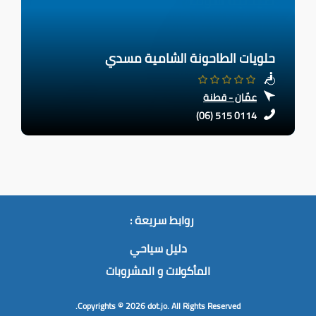
حلويات الطاحونة الشامية مسدي
عمّان - قطنة
(06) 515 0114
روابط سريعة :
دليل سياحي
المأكولات و المشروبات
Copyrights © 2026
dot.jo.
All Rights Reserved.