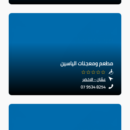
مطعم ومعجنات الياسين
عمّان - الاخضر
07 9534 8254