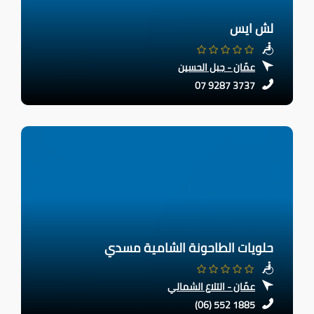
لش ايس
عمّان - جبل الحسين
07 9287 3737
حلويات الطاحونة الشامية مسدي
عمّان - التلاع الشمالي
(06) 552 1885