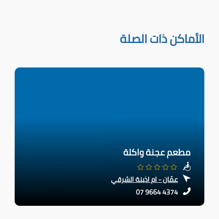
الأماكن ذات الصلة
مطعم عجنة واكلة
عمّان - ام اذينة الشرقي
07 9664 4374