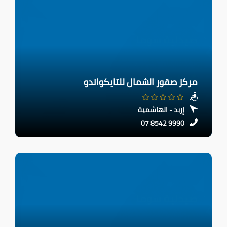
مركز صقور الشمال للتايكواندو
إربد - الهاشمية
07 8542 9990